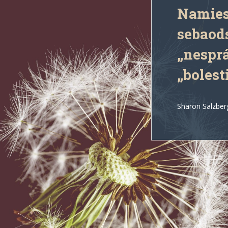
Namiest
sebaod
„nesprá
„bolest
Sharon Salzberg
Navigácia
v
článku