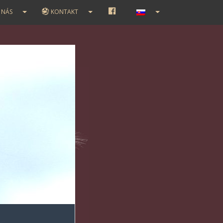
F
 NÁS
KONTAKT
A
C
E
B
O
O
K