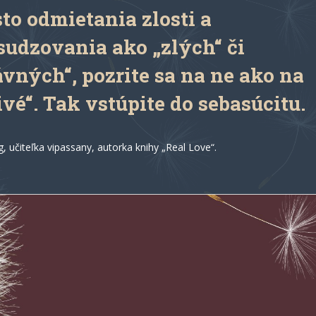
o odmietania zlosti a
sudzovania ako „zlých“ či
vných“, pozrite sa na ne ako na
ivé“. Tak vstúpite do sebasúcitu.
, učiteľka vipassany, autorka knihy „Real Love“.