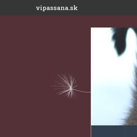
Skip to main content
vipassana.sk