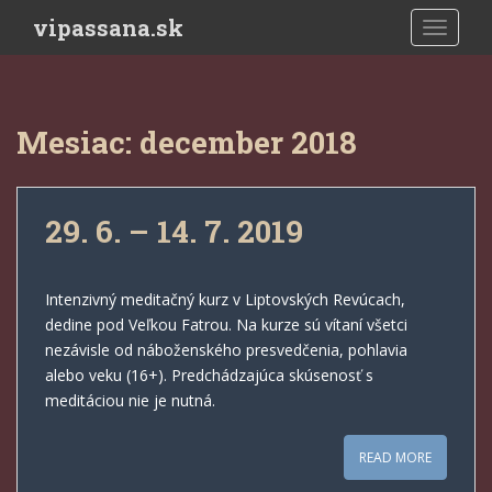
Skip to main content
vipassana.sk
TOGGLE
Mesiac:
december 2018
29. 6. – 14. 7. 2019
Intenzivný meditačný kurz v Liptovských Revúcach,
dedine pod Veľkou Fatrou. Na kurze sú vítaní všetci
nezávisle od náboženského presvedčenia, pohlavia
alebo veku (16+). Predchádzajúca skúsenosť s
meditáciou nie je nutná.
READ MORE